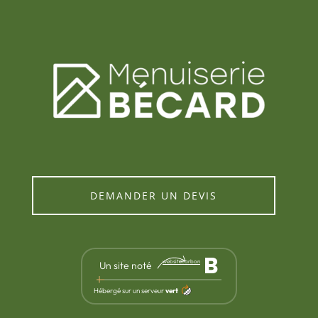
DEMANDER UN DEVIS
B
websitecarbon
Un site noté
Hébergé sur un serveur
vert