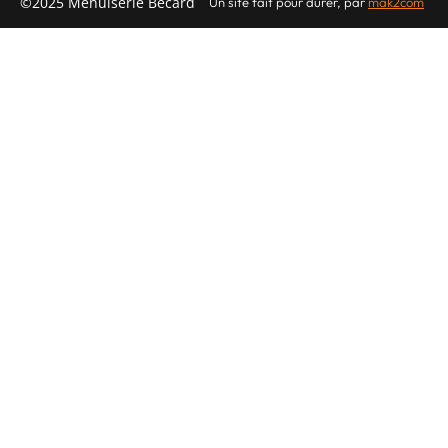
©2025 Menuiserie Becard
Un site fait pour
durer,
par
mak2com