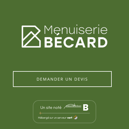
DEMANDER UN DEVIS
B
websitecarbon
Un site noté
Hébergé sur un serveur
vert