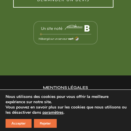
B
websitecarbon
Un site noté
Hébergé sur un serveur
vert
MENTIONS LÉGALES
Nous utilisons des cookies pour vous offrir la meilleure
expérience sur notre site.
POLITIQUE DE CONFIDENTIALITÉ
Vous pouvez en savoir plus sur les cookies que nous utilisons ou
les désactiver dans
paramètres
.
©2025 Menuiserie
Un site fait pour
durer,
par
Accepter
Rejeter
Becard
mak2com