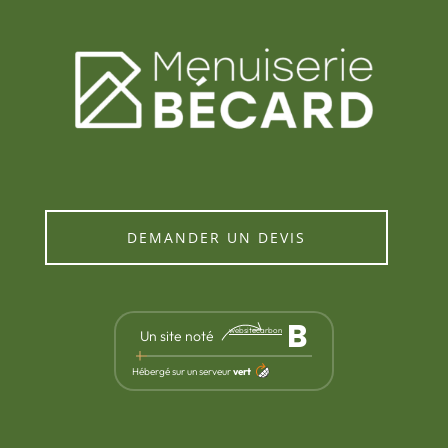
DEMANDER UN DEVIS
B
websitecarbon
Un site noté
Hébergé sur un serveur
vert