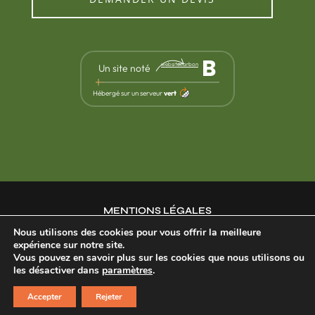
B
websitecarbon
Un site noté
Hébergé sur un serveur
vert
MENTIONS LÉGALES
Nous utilisons des cookies pour vous offrir la meilleure
expérience sur notre site.
POLITIQUE DE CONFIDENTIALITÉ
Vous pouvez en savoir plus sur les cookies que nous utilisons ou
les désactiver dans
paramètres
.
©2025 Menuiserie
Un site fait pour
durer,
par
Accepter
Rejeter
Becard
mak2com